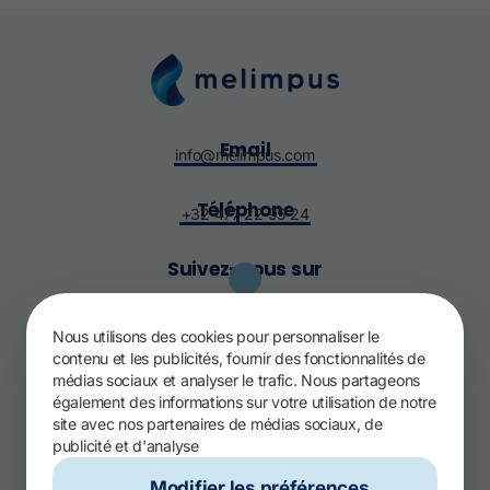
Email
info@melimpus.com
Téléphone
+32 477 22 95 24
Suivez-nous sur
Plan du site
Nous utilisons des cookies pour personnaliser le
A propos
contenu et les publicités, fournir des fonctionnalités de
Solution
médias sociaux et analyser le trafic. Nous partageons
également des informations sur votre utilisation de notre
Preuves
site avec nos partenaires de médias sociaux, de
Contact
publicité et d'analyse
Se connecter
Modifier les préférences