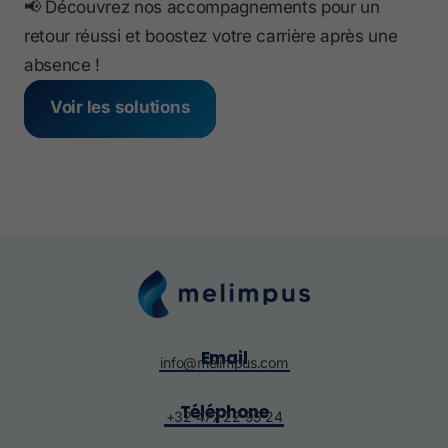
📢 Découvrez nos accompagnements pour un
retour réussi et boostez votre carrière après une
absence !
Voir les solutions
Email
info@melimpus.com
Téléphone
+32 477 22 95 24